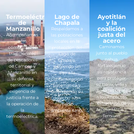
Termoeléctrica
Lago de
Ayotitlán
de
Chapala
y la
Manzanillo
coalición
Respaldamos a
justa del
Acompañamos
las poblaciones
acero
a las
locales en la
Caminamos
comunidades
protección del
junto al pueblo
tradicionales
Lago de
nahua,
de pescadores
Chapala,
fortaleciendo
de Campos y
exigiendo un
su resistencia
Manzanillo en
alto a la
para proteger
su defensa
contaminación
su tierra, vida y
territorial y
sistemática y
dignidad frente
exigencia de
defendiendo su
a los impactos
justicia frente a
derecho a un
extractivos de
la operación de
medio
ArcelorMittal y
la
ambiente sano.
Ternium.
termoeléctrica.